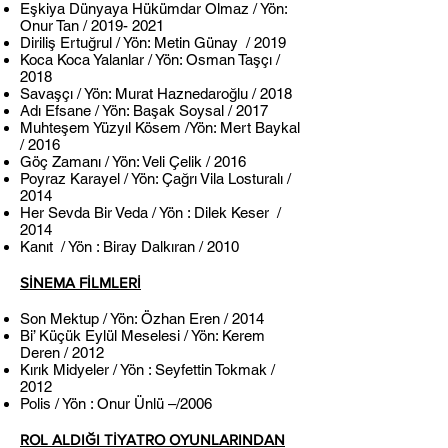
Eşkiya Dünyaya Hükümdar Olmaz / Yön:
Onur Tan /
2019- 2021
Diriliş Ertuğrul / Yön: Metin Günay / 2019
Koca Koca Yalanlar / Yön: Osman Taşçı /
2018
Savaşçı / Yön: Murat Haznedaroğlu / 2018
Adı Efsane / Yön: Başak Soysal / 2017
Muhteşem Yüzyıl Kösem /Yön: Mert Baykal
/ 2016
Göç Zamanı / Yön: Veli Çelik / 2016
Poyraz Karayel / Yön: Çağrı Vila Losturalı /
2014
Her Sevda Bir Veda / Yön : Dilek Keser /
2014
Kanıt / Yön : Biray Dalkıran / 2010
SİNEMA FİLMLERİ
Son Mektup / Yön: Özhan Eren / 2014
Bi’ Küçük Eylül Meselesi / Yön: Kerem
Deren / 2012
Kırık Midyeler / Yön : Seyfettin Tokmak /
2012
Polis / Yön : Onur Ünlü –/2006
ROL ALDIĞI TİYATRO OYUNLARINDAN