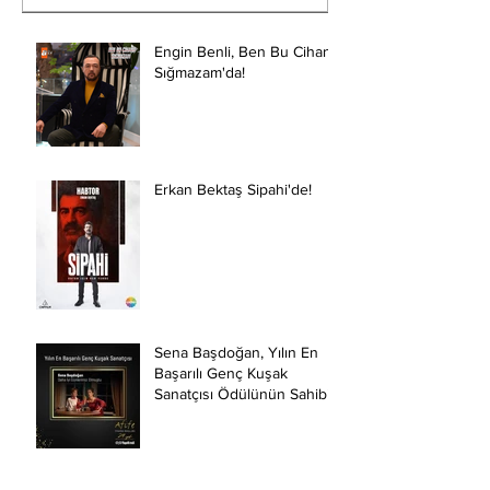
Kurtuluş...
Engin Benli, Ben Bu Cihana
Sığmazam'da!
Erkan Bektaş Sipahi'de!
Sena Başdoğan, Yılın En
Başarılı Genç Kuşak
Sanatçısı Ödülünün Sahibi
Oldu.