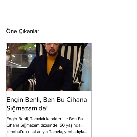
Öne Çıkanlar
Engin Benli, Ben Bu Cihana
Erkan Bektaş S
Sığmazam'da!
Show TV’de ekrana gele
CNP Film’in, yapımcılığ
Engin Benli, Tatavlalı karakteri ile Ben Bu
ve Sadi Canpolat’ın üstl
Cihana Sığmazam dizisinde! 50 yaşında…
Kaan...
İstanbul’un eski adıyla Tatavla, yeni adıyla