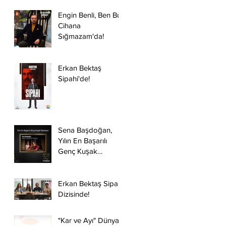
Engin Benli, Ben Bu
Cihana
Sığmazam'da!
Erkan Bektaş
Sipahi'de!
Sena Başdoğan,
Yılın En Başarılı
Genç Kuşak
Sanatçısı Ödülünün
Sahibi Oldu.
Erkan Bektaş Sipahi
Dizisinde!
"Kar ve Ayı" Dünya