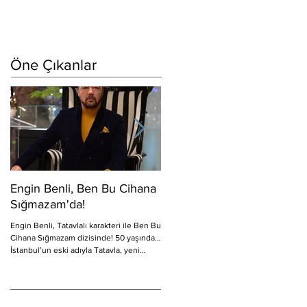
Öne Çıkanlar
Engin Benli, Ben Bu Cihana
Erkan Bektaş Sipahi'de!
Sığmazam'da!
Show TV’de ekrana gelecek olan,
yapımını CNP Film’in, yapımcılığını
Engin Benli, Tatavlalı karakteri ile Ben Bu
Mehmet Canpolat ve Sadi Canpolat’ın
Cihana Sığmazam dizisinde! 50 yaşında…
üstlendiği, başrollerinde Kaan...
İstanbul’un eski adıyla Tatavla, yeni
adıyla Kurtuluş...