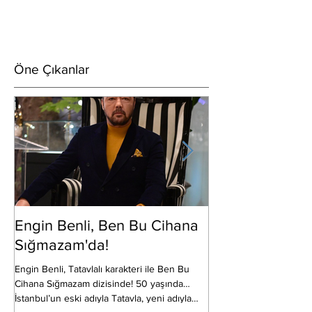
Öne Çıkanlar
Engin Benli, Ben Bu Cihana
Erkan Bektaş S
Sığmazam'da!
Show TV’de ekrana gele
CNP Film’in, yapımcılığ
Engin Benli, Tatavlalı karakteri ile Ben Bu
ve Sadi Canpolat’ın üstl
Cihana Sığmazam dizisinde! 50 yaşında…
Kaan...
İstanbul’un eski adıyla Tatavla, yeni adıyla