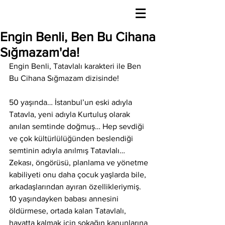
Engin Benli, Ben Bu Cihana
Sığmazam'da!
Engin Benli, Tatavlalı karakteri ile Ben 
Bu Cihana Sığmazam dizisinde! 
50 yaşında… İstanbul’un eski adıyla 
Tatavla, yeni adıyla Kurtuluş olarak 
anılan semtinde doğmuş… Hep sevdiği 
ve çok kültürlülüğünden beslendiği 
semtinin adıyla anılmış Tatavlalı… 
Zekası, öngörüsü, planlama ve yönetme 
kabiliyeti onu daha çocuk yaşlarda bile, 
arkadaşlarından ayıran özellikleriymiş. 
10 yaşındayken babası annesini 
öldürmese, ortada kalan Tatavlalı, 
hayatta kalmak için sokağın kanunlarına 