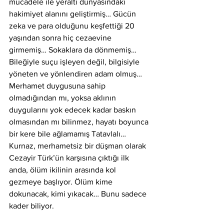
mücadele ile yeraltı dünyasındaki 
hakimiyet alanını geliştirmiş… Gücün 
zeka ve para olduğunu keşfettiği 20 
yaşından sonra hiç cezaevine 
girmemiş… Sokaklara da dönmemiş… 
Bileğiyle suçu işleyen değil, bilgisiyle 
yöneten ve yönlendiren adam olmuş… 
Merhamet duygusuna sahip 
olmadığından mı, yoksa aklının 
duygularını yok edecek kadar baskın 
olmasından mı bilinmez, hayatı boyunca 
bir kere bile ağlamamış Tatavlalı… 
Kurnaz, merhametsiz bir düşman olarak 
Cezayir Türk’ün karşısına çıktığı ilk 
anda, ölüm ikilinin arasında kol 
gezmeye başlıyor. Ölüm kime 
dokunacak, kimi yıkacak… Bunu sadece 
kader biliyor.