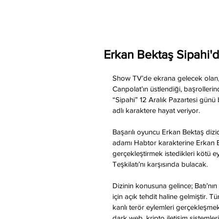
Erkan Bektaş Sipahi'd
Show TV’de ekrana gelecek olan, 
Canpolat’ın üstlendiği, başrollerin
“Sipahi” 12 Aralık Pazartesi günü
adlı karaktere hayat veriyor.
Başarılı oyuncu Erkan Bektaş diz
adamı Habtor karakterine Erkan Be
gerçekleştirmek istedikleri kötü eyl
Teşkilatı’nı karşısında bulacak.
Dizinin konusuna gelince; Batı’nın
için açık tehdit haline gelmiştir.
kanlı terör eylemleri gerçekleşme
dark web, kripto iletişim sistemler