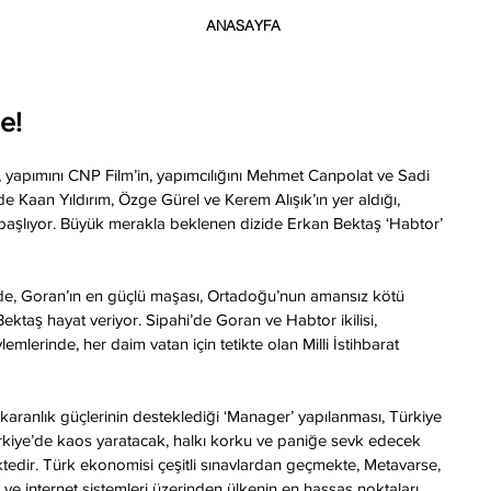
ANASAYFA
e!
yapımını CNP Film’in, yapımcılığını Mehmet Canpolat ve Sadi 
de Kaan Yıldırım, Özge Gürel ve Kerem Alışık’ın yer aldığı, 
 başlıyor. Büyük merakla beklenen dizide Erkan Bektaş ‘Habtor’ 
ide, Goran’ın en güçlü maşası, Ortadoğu’nun amansız kötü 
ktaş hayat veriyor. Sipahi’de Goran ve Habtor ikilisi, 
emlerinde, her daim vatan için tetikte olan Milli İstihbarat 
 karanlık güçlerinin desteklediği ‘Manager’ yapılanması, Türkiye 
 Türkiye’de kaos yaratacak, halkı korku ve paniğe sevk edecek 
ktedir. Türk ekonomisi çeşitli sınavlardan geçmekte, Metavarse, 
i ve internet sistemleri üzerinden ülkenin en hassas noktaları 