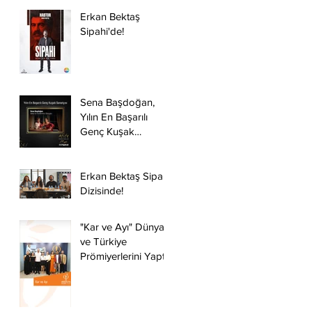
Erkan Bektaş
Sipahi'de!
Sena Başdoğan,
Yılın En Başarılı
Genç Kuşak
Sanatçısı Ödülünün
Sahibi Oldu.
Erkan Bektaş Sipahi
Dizisinde!
"Kar ve Ayı" Dünya
ve Türkiye
Prömiyerlerini Yaptı!