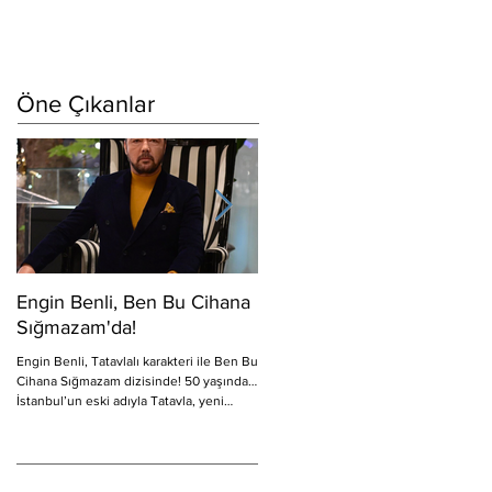
Öne Çıkanlar
Engin Benli, Ben Bu Cihana
Erkan Bektaş Sipahi'de!
Sığmazam'da!
Show TV’de ekrana gelecek olan,
yapımını CNP Film’in, yapımcılığını
Engin Benli, Tatavlalı karakteri ile Ben Bu
Mehmet Canpolat ve Sadi Canpolat’ın
Cihana Sığmazam dizisinde! 50 yaşında…
üstlendiği, başrollerinde Kaan...
İstanbul’un eski adıyla Tatavla, yeni
adıyla Kurtuluş...