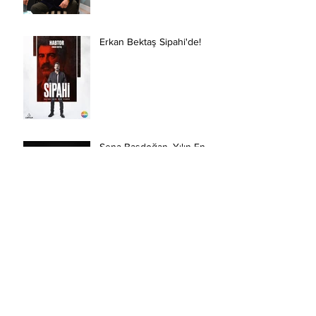
Erkan Bektaş Sipahi'de!
Sena Başdoğan, Yılın En
Başarılı Genç Kuşak
Sanatçısı Ödülünün Sahibi
Oldu.
Erkan Bektaş Sipahi
Dizisinde!
"Kar ve Ayı" Dünya ve
Türkiye Prömiyerlerini