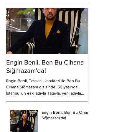
Engin Benli, Ben Bu Cihana
Erkan Bektaş S
Sığmazam'da!
Show TV’de ekrana gele
CNP Film’in, yapımcılığ
Engin Benli, Tatavlalı karakteri ile Ben Bu
ve Sadi Canpolat’ın üstl
Cihana Sığmazam dizisinde! 50 yaşında…
Kaan...
İstanbul’un eski adıyla Tatavla, yeni adıyla
Kurtuluş...
Engin Benli, Ben Bu Cihana
Sığmazam'da!